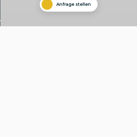
Anfrage stellen
Der Maschinenraum ist ein
einzigartiger Space im Herzen
Berlins, geschaffen für
fokussiertes Arbeiten und eine
kuratierte Community aus
Mittelstand, Startups und VCs.
Ein Ort für fokussiertes