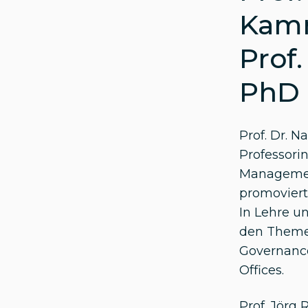
Kamm
Prof.
PhD
Prof. Dr. 
Professori
Manageme
promoviert
In Lehre u
den Themen
Governanc
Offices.
Prof. Jörg 