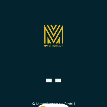
DE
EN
© Maschinenraum GmbH