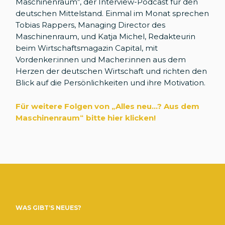
Maschinenraum”, der Interview-Podcast für den
deutschen Mittelstand. Einmal im Monat sprechen
Tobias Rappers, Managing Director des
Maschinenraum, und Katja Michel, Redakteurin
beim Wirtschaftsmagazin Capital, mit
Vordenker:innen und Macher:innen aus dem
Herzen der deutschen Wirtschaft und richten den
Blick auf die Persönlichkeiten und ihre Motivation.
Für weitere Folgen von „Alles neu...? Aus dem
Maschinenraum
“
bitte hier klicken!
WAS GIBT’S NEUES?