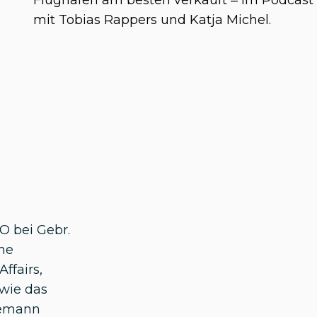
Flughäfen am besten verkauft – im Podcast
mit Tobias Rappers und Katja Michel.
O bei Gebr.
he
ffairs,
owie das
nemann