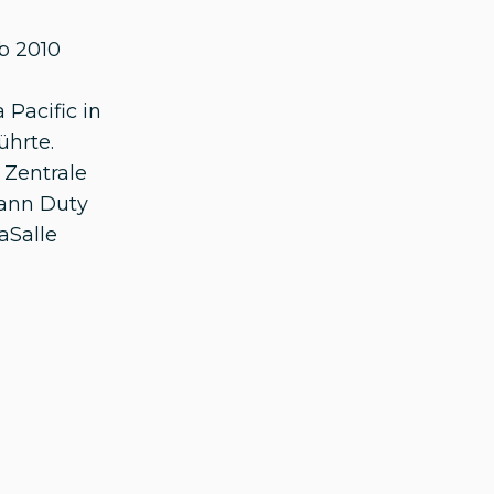
b 2010
Pacific in
ührte.
 Zentrale
mann Duty
aSalle