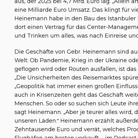
aus, der 2025 bei 4,7 Mrd. Euro lag. „Allein
eine Milliarde Euro Umsatz. Das klingt für v
Heinemann habe in den Bau des Istanbuler F
dort einen Vertrag für das Center-Manage
und Trinken um alles, was nach Einreise und 
Die Geschäfte von Gebr. Heinemann sind auc
Welt: Ob Pandemie, Krieg in der Ukraine o
geflogen wird oder Routen ausfallen, ist das
„Die Unsicherheiten des Reisemarktes spüre
„Geopolitik hat immer einen großen Einfluss
auch in Krisenzeiten geht das Geschäft weite
Menschen. So oder so suchen sich Leute ih
sagt Heinemann. „Aber je teurer alles wird, 
unseren Läden.“ Heinemann erzählt außerd
Zehntausende Euro und verrät, welches Pro