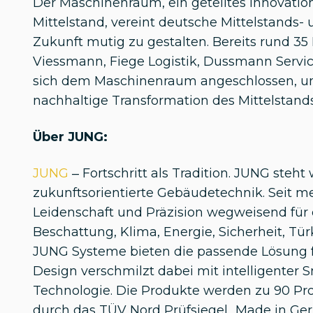
Der Maschinenraum, ein geteiltes Innovati
Mittelstand, vereint deutsche Mittelstands
Zukunft mutig zu gestalten. Bereits rund 3
Viessmann, Fiege Logistik, Dussmann Servic
sich dem Maschinenraum angeschlossen, u
nachhaltige Transformation des Mittelstand
Über JUNG:
JUNG
– Fortschritt als Tradition. JUNG steht
zukunftsorientierte Gebäudetechnik. Seit me
Leidenschaft und Präzision wegweisend für 
Beschattung, Klima, Energie, Sicherheit, 
JUNG Systeme bieten die passende Lösung f
Design verschmilzt dabei mit intelligenter
Technologie. Die Produkte werden zu 90 Pro
durch das TÜV Nord Prüfsiegel „Made in Ge